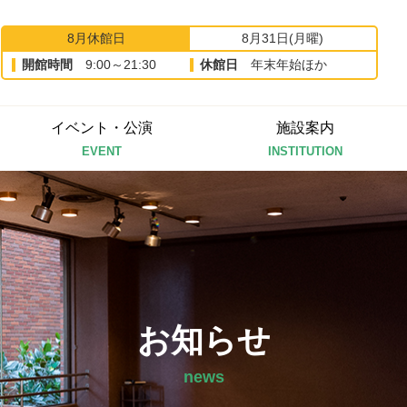
8月休館日
8月31日(月曜)
開館時間
9:00～21:30
休館日
年末年始ほか
イベント・公演
施設案内
EVENT
INSTITUTION
お知らせ
news