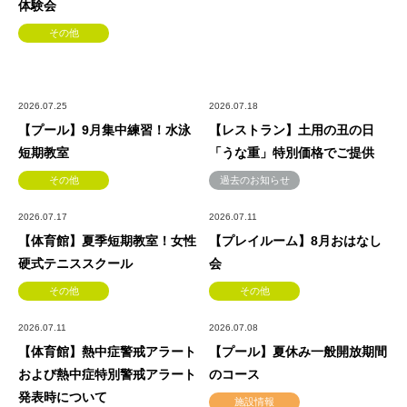
体験会
その他
2026.07.25
2026.07.18
【プール】9月集中練習！水泳
【レストラン】土用の丑の日
短期教室
「うな重」特別価格でご提供
その他
過去のお知らせ
2026.07.17
2026.07.11
【体育館】夏季短期教室！女性
【プレイルーム】8月おはなし
硬式テニススクール
会
その他
その他
2026.07.11
2026.07.08
【体育館】熱中症警戒アラート
【プール】夏休み一般開放期間
および熱中症特別警戒アラート
のコース
発表時について
施設情報