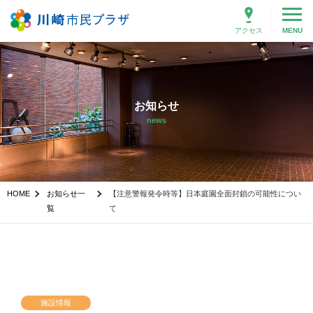
アクセス
MENU
お知らせ
news
HOME
お知らせ一
【注意警報発令時等】日本庭園全面封鎖の可能性につい
覧
て
施設情報