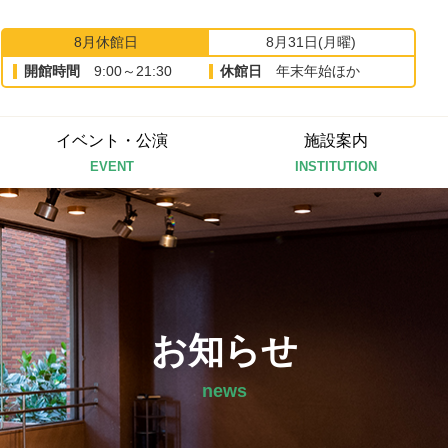
8月休館日
8月31日(月曜)
開館時間
9:00～21:30
休館日
年末年始ほか
イベント・公演
施設案内
EVENT
INSTITUTION
お知らせ
news