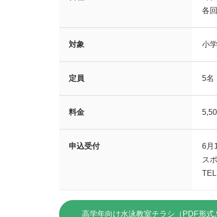
各回1
対象
小学
定員
5名
料金
5,
申込受付
6月
ス
TEL
高学年向け水泳教室チラシ（PDF形式,9