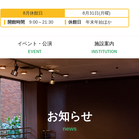
8月休館日
8月31日(月曜)
開館時間
9:00～21:30
休館日
年末年始ほか
イベント・公演
施設案内
EVENT
INSTITUTION
お知らせ
news