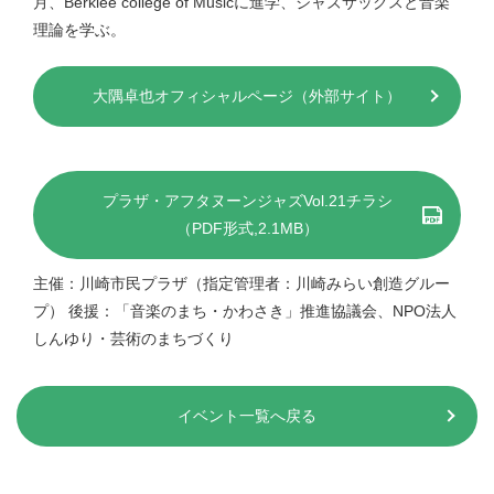
月、Berklee college of Musicに進学、ジャズサックスと音楽
理論を学ぶ。
大隅卓也オフィシャルページ（外部サイト）
プラザ・アフタヌーンジャズVol.21チラシ
（PDF形式,2.1MB）
主催：川崎市民プラザ（指定管理者：川崎みらい創造グルー
プ） 後援：「音楽のまち・かわさき」推進協議会、NPO法人
しんゆり・芸術のまちづくり
イベント一覧へ戻る