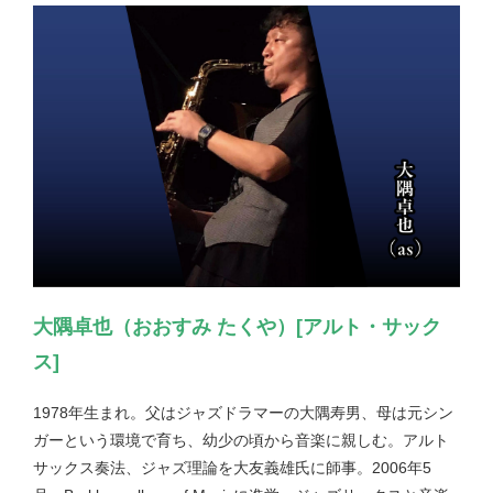
大隅卓也（おおすみ たくや）[アルト・サック
ス]
1978年生まれ。父はジャズドラマーの大隅寿男、母は元シン
ガーという環境で育ち、幼少の頃から音楽に親しむ。アルト
サックス奏法、ジャズ理論を大友義雄氏に師事。2006年5