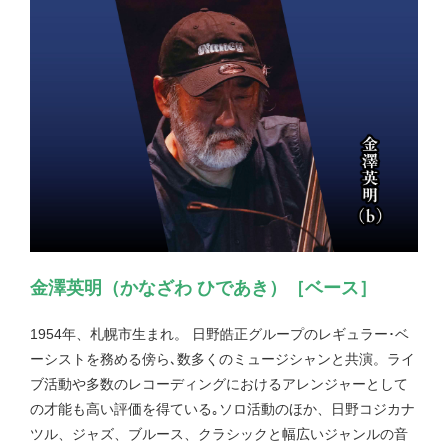
金澤英明（かなざわ ひであき）［ベース］
1954年、札幌市生まれ。 日野皓正グループのレギュラー･ベ
ーシストを務める傍ら､数多くのミュージシャンと共演。ライ
ブ活動や多数のレコーディングにおけるアレンジャーとして
の才能も高い評価を得ている｡ソロ活動のほか、日野コジカナ
ツル、ジャズ、ブルース、クラシックと幅広いジャンルの音