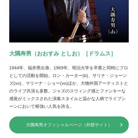
大隅寿男（おおすみ としお）［ドラムス］
1944年、福井県出身。1969年、明治大学を卒業と同時にプロ
としての活動を開始。ロン・カーター(b)、サリナ・ジョーン
ズ(vo)、マリーナ・ショー(vo)ほか、大物外国アーティストと
のライブ共演も多数。ジャズのスウィング感とファンキーな
感覚がミックスされた演奏スタイルと温かな人柄でライブシ
ーンにおいて根強い人気を誇る。
大隅寿男オフィシャルページ（外部サイト）