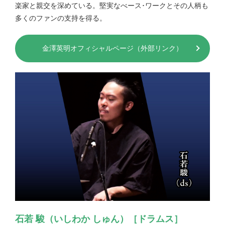
楽家と親交を深めている。堅実なべース･ワークとその人柄も
多くのファンの支持を得る。
金澤英明オフィシャルページ（外部リンク）
石若 駿（いしわか しゅん）［ドラムス］