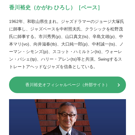
香川裕史（かがわ ひろし）［ベース］
1962年、和歌山県生まれ。ジャズドラマーのジョージ大塚氏
に師事し、ジャズベースを中村照夫氏、クラシックを松野茂
氏に師事する。市川秀男(p)、山口真文(ts)、辛島文雄(p)、中
本マリ(vo)、向井滋春(tb)、大口純一郎(p)、中村誠一(ts)、ノ
ーマン・シモンズ(p)、スコット・ハミルトン(ts)、ウォーレ
ン・バシェ(tp)、ハリー・アレン(ts)等と共演。Swingするス
トレートアヘッドなジャズを信条としている。
香川裕史オフィシャルページ（外部サイト）