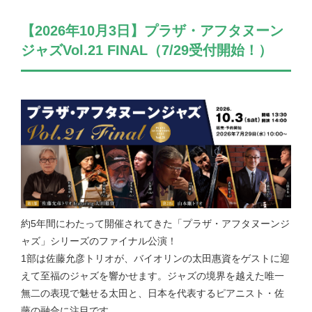
【2026年10月3日】プラザ・アフタヌーン
ジャズVol.21 FINAL（7/29受付開始！）
約5年間にわたって開催されてきた「プラザ・アフタヌーンジ
ャズ」シリーズのファイナル公演！
1部は佐藤允彦トリオが、バイオリンの太田惠資をゲストに迎
えて至福のジャズを響かせます。ジャズの境界を越えた唯一
無二の表現で魅せる太田と、日本を代表するピアニスト・佐
藤の融合に注目です。