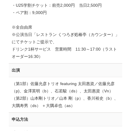
・U25学割チケット：前売2,000円 当日2,500円
・ペア割：9,000円
※全自由席
※公演当日「レストラン くつろぎ処椿亭（カウンター）」
にてチケットご提示で、
ドリンク1杯サービス 営業時間 11:30～17:00（ラスト
オーダー16:30）
出演
（第1部）佐藤允彦トリオ featuring 太田惠資／佐藤允彦
（p)、金澤英明（b）、石若駿（ds）、太田惠資（Vn）
（第2部）山本剛トリオ／山本 剛（p）、香川裕史（b）、
大隅寿男（ds） ＋大隅卓也（as）
申込方法