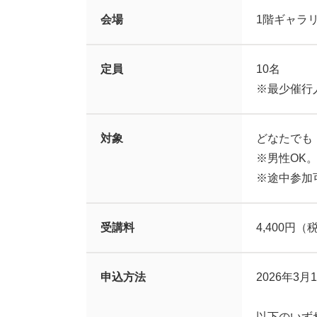
会場
1階ギャラ
定員
10名
※最少催行
対象
どなたでも
※男性OK
※途中参加
受講料
4,400円（
申込方法
2026年3
以下のいず