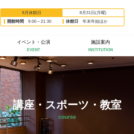
8月休館日
8月31日(月曜)
開館時間
9:00～21:30
休館日
年末年始ほか
イベント・公演
施設案内
EVENT
INSTITUTION
講座・スポーツ・教室
course