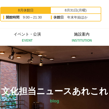
8月休館日
8月31日(月曜)
開館時間
9:00～21:30
休館日
年末年始ほか
イベント・公演
施設案内
EVENT
INSTITUTION
文化担当ニュースあれこれ
blog