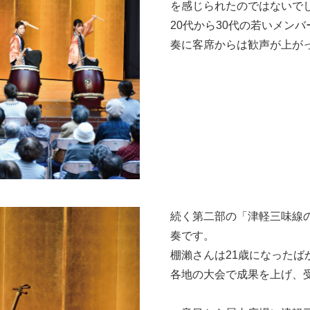
を感じられたのではないで
20代から30代の若いメン
奏に客席からは歓声が上が
続く第二部の「津軽三味線
奏です。
棚瀨さんは21歳になったば
各地の大会で成果を上げ、