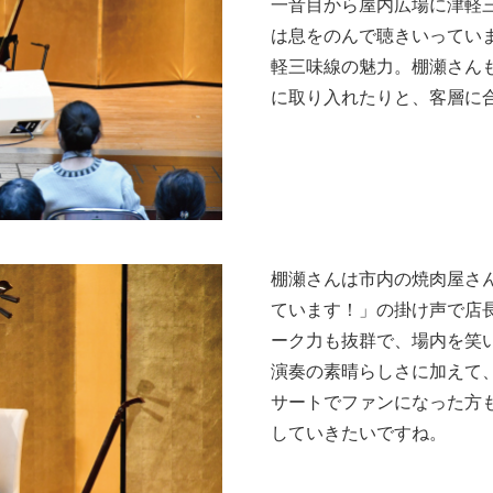
一音目から屋内広場に津軽
は息をのんで聴きいってい
軽三味線の魅力。棚瀬さん
に取り入れたりと、客層に
棚瀬さんは市内の焼肉屋さ
ています！」の掛け声で店
ーク力も抜群で、場内を笑
演奏の素晴らしさに加えて
サートでファンになった方
していきたいですね。