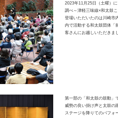
2023年11月25日（土
調べ～津軽三味線×和太鼓
登場いただいたのは川崎市
内で活動する和太鼓団体「
客さんにお越しいただきま
第一部の「和太鼓の鼓動」
威勢の良い掛け声と太鼓の
ステージを降りてのパフォ